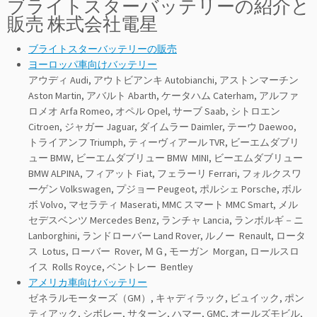
ブライトスターバッテリーの紹介と
販売 株式会社電星
ブライトスターバッテリーの販売
ヨーロッパ車向けバッテリー
アウディ Audi, アウトビアンキ Autobianchi, アストンマーチン
Aston Martin, アバルト Abarth, ケータハム Caterham, アルファ
ロメオ Arfa Romeo, オペル Opel, サーブ Saab, シトロエン
Citroen, ジャガー Jaguar, ダイムラー Daimler, テーウ Daewoo,
トライアンフ Triumph, ティーヴィアール TVR, ビーエムダブリ
ュー BMW, ビーエムダブリュー BMW MINI, ビーエムダブリュー
BMW ALPINA, フィアット Fiat, フェラーリ Ferrari, フォルクスワ
ーゲン Volkswagen, プジョー Peugeot, ポルシェ Porsche, ボル
ボ Volvo, マセラティ Maserati, MMC スマート MMC Smart, メル
セデスベンツ Mercedes Benz, ランチャ Lancia, ランボルギ－ニ
Lanborghini, ランドローバー Land Rover, ルノー Renault, ロータ
ス Lotus, ローバー Rover, ＭＧ, モーガン Morgan, ロールスロ
イス Rolls Royce, ベントレー Bentley
アメリカ車向けバッテリー
ゼネラルモーターズ（GM）, キャディラック, ビュイック, ポン
ティアック, シボレー, サターン, ハマー, GMC, オールズモビル,