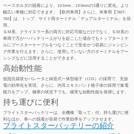
ベースホルダの脱着により、10.5mm，19.0mmの2通りに変化。より
幅広い車種に対応できます。【欧州車用】さらに、米車用【78DT-
780】は、トップ、サイド両ターミナル「デュアルターミナル」を採
用。
ＧＭ系、クライスラー系の両方に対応可能なだけでなく、ＧＭ系の
車両で万が一バッテリー上がりを起こした場合でもトップターミナ
ルにブースターケーブルをつなぐことで安全かつ容易にジャンピン
グ作業を行えます。さらに、使用していない方のターミナルをアー
シングなどに活用することができます。
高始動性能
低抵抗袋状セパレータと鋳造式一体型端子（COS）の採用で、充放
電の効率化を実現。さらに、内耳エキスパンド格子体の採用で集電
能力をアップ。極寒の状況下でも、確実な始動性能を発揮します。
持ち運びに便利
ブライトスターバッテリーは、全機種「取って」付。持ち運びに便
利なほか、車への脱着が容易で作業効率をアップさせます。
ブライトスターバッテリーの紹介